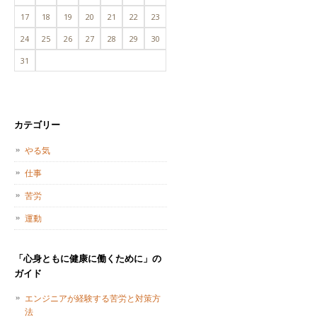
17
18
19
20
21
22
23
24
25
26
27
28
29
30
31
カテゴリー
やる気
仕事
苦労
運動
「心身ともに健康に働くために」の
ガイド
エンジニアが経験する苦労と対策方
法