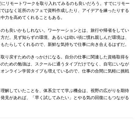
安にリモートワークを取り入れてみるのも良いだろう。すでにリモー
宅ではなく近所のカフェで資料作成したり、アイデアを練ったりする
集中力を高めてくれることもある。
うのも良いかもしれない。ワーケーションとは、旅行や帰省をしてい
き方だ。見ず知らずの環境、あるいは幼い頃に慣れ親しんだ環境は、
をもたらしてくれるので、新鮮な気持ちで仕事に向き合えるはずだ。
を取り戻すためのきっかけになる。自分の仕事に関連した資格取得を
得のための勉強は、スクールに通うタイプだけでなく、自宅にいなが
るオンライン学習タイプも増えているので、仕事の合間に気軽に挑戦
く理解していたことを、体系立てて学ぶ機会は、視野の広がりを期待
な発見があれば、「早く試してみたい」とやる気の回復にもつながる