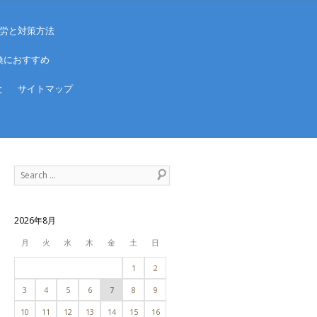
労と対策方法
換におすすめ
と
サイトマップ
Search
2026年8月
月
火
水
木
金
土
日
1
2
3
4
5
6
7
8
9
10
11
12
13
14
15
16