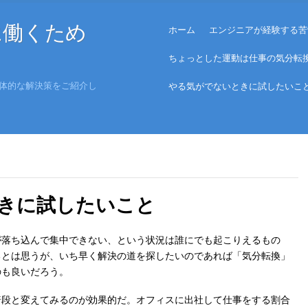
Menu
に働くため
Skip to content
ホーム
エンジニアが経験する苦
ちょっとした運動は仕事の気分転
体的な解決策をご紹介し
やる気がでないときに試したいこ
きに試したいこと
が落ち込んで集中できない、という状況は誰にでも起こりえるもの
るとは思うが、いち早く解決の道を探したいのであれば「気分転換」
のも良いだろう。
普段と変えてみるのが効果的だ。オフィスに出社して仕事をする割合