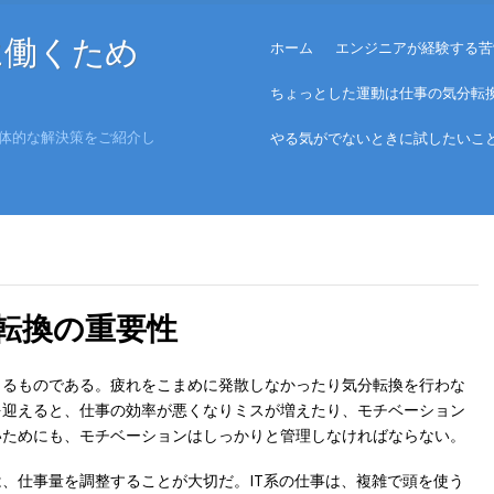
Menu
に働くため
Skip to content
ホーム
エンジニアが経験する苦
ちょっとした運動は仕事の気分転
体的な解決策をご紹介し
やる気がでないときに試したいこ
転換の重要性
まるものである。疲れをこまめに発散しなかったり気分転換を行わな
を迎えると、仕事の効率が悪くなりミスが増えたり、モチベーション
いためにも、モチベーションはしっかりと管理しなければならない。
、仕事量を調整することが大切だ。IT系の仕事は、複雑で頭を使う