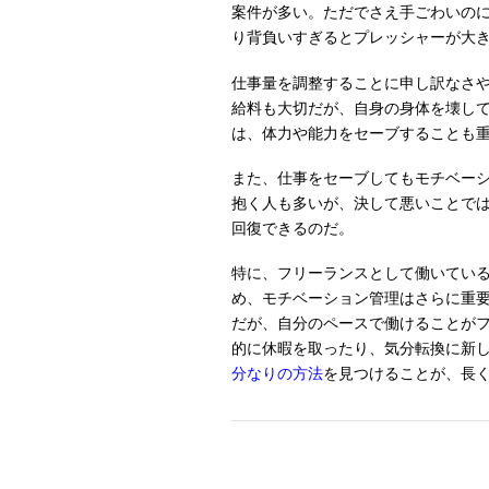
案件が多い。ただでさえ手ごわいの
り背負いすぎるとプレッシャーが大
仕事量を調整することに申し訳なさ
給料も大切だが、自身の身体を壊し
は、体力や能力をセーブすることも
また、仕事をセーブしてもモチベー
抱く人も多いが、決して悪いことで
回復できるのだ。
特に、フリーランスとして働いてい
め、モチベーション管理はさらに重
だが、自分のペースで働けることが
的に休暇を取ったり、気分転換に新
分なりの方法
を見つけることが、長
Post navigation