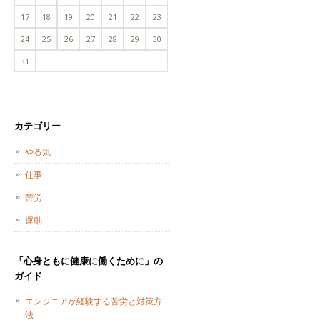
17
18
19
20
21
22
23
24
25
26
27
28
29
30
31
カテゴリー
やる気
仕事
苦労
運動
「心身ともに健康に働くために」の
ガイド
エンジニアが経験する苦労と対策方
法