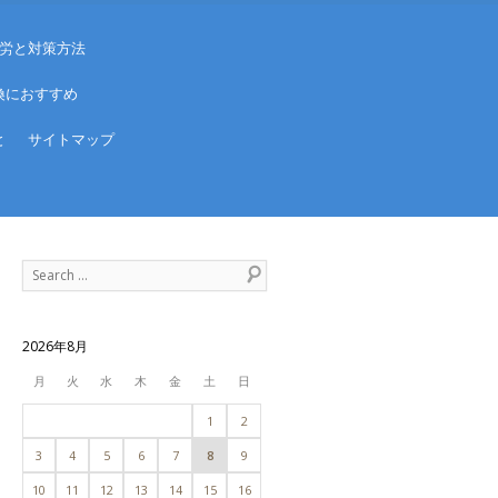
労と対策方法
換におすすめ
と
サイトマップ
Search
2026年8月
月
火
水
木
金
土
日
1
2
3
4
5
6
7
8
9
10
11
12
13
14
15
16