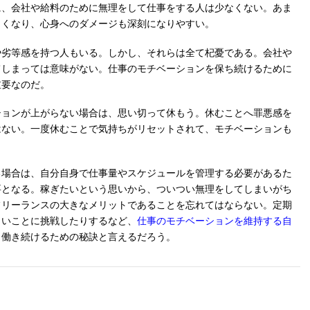
に、会社や給料のために無理をして仕事をする人は少なくない。あま
きくなり、心身へのダメージも深刻になりやすい。
や劣等感を持つ人もいる。しかし、それらは全て杞憂である。会社や
てしまっては意味がない。仕事のモチベーションを保ち続けるために
重要なのだ。
ションが上がらない場合は、思い切って休もう。休むことへ罪悪感を
はない。一度休むことで気持ちがリセットされて、モチベーションも
る場合は、自分自身で仕事量やスケジュールを管理する必要があるた
要となる。稼ぎたいという思いから、ついつい無理をしてしまいがち
フリーランスの大きなメリットであることを忘れてはならない。定期
しいことに挑戦したりするなど、
仕事のモチベーションを維持する自
く働き続けるための秘訣と言えるだろう。